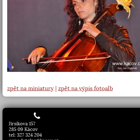
zpět na miniatury
|
zpět na výpis fotoalb
Jirsíkova 157
285 09 Kácov
tel: 327 324 204