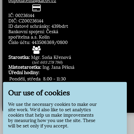
oupodatelna@kacov.cz
IČ: 00236144
DIČ: CZ00236144
ID datové schránky: 439bdrt
Bankovní spojení: Česká
spořitelna a.s. Kolín
Číslo účtu: 443506369/0800
Starostka:
Mgr. Soňa Křenová
(
tel: 603 278 796
)
Místostarostka:
Ing. Jana Pěkná
Úřední hodiny:
Pondělí, středa
8.00 - 11:30
13:00 - 16:30
Our use of cookies
Zasílání novinek:
We use the necessary cookies to make our
Přihlásit odběr
site work. We'd also like to set analytics
cookies that help us make improvements
by measuring how you use the site. These
will be set only if you accept.