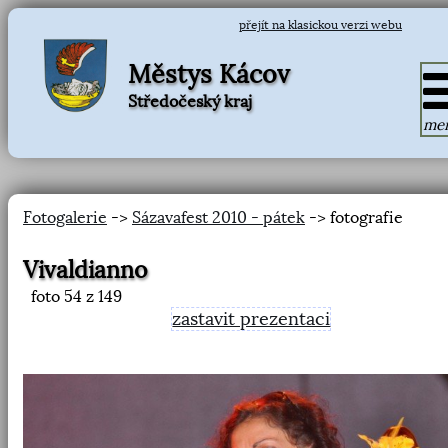
přejít na klasickou verzi webu
Městys Kácov
Středočeský kraj
me
Fotogalerie
->
Sázavafest 2010 - pátek
-> fotografie
Vivaldianno
foto
54
z 149
zastavit prezentaci