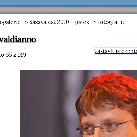
ogalerie
->
Sázavafest 2010 - pátek
-> fotografie
valdianno
zastavit prezent
to
55
z 149