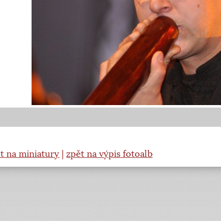
t na miniatury
|
zpět na výpis fotoalb