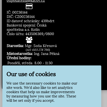
oupodatelna@kacov.cz
IČ: 00236144
DIČ: CZ00236144
ID datové schránky: 439bdrt
Bankovní spojení: Česká
spořitelna a.s. Kolín
Číslo účtu: 443506369/0800
Starostka:
Mgr. Soňa Křenová
(
tel: 603 278 796
)
Místostarostka:
Ing. Jana Pěkná
Úřední hodiny:
Pondělí, středa
8.00 - 11:30
13:00 - 16:30
Our use of cookies
Zasílání novinek:
We use the necessary cookies to make our
Přihlásit odběr
site work. We'd also like to set analytics
cookies that help us make improvements
by measuring how you use the site. These
will be set only if you accept.