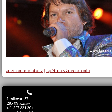
zpět na miniatury
|
zpět na výpis fotoalb
Jirsíkova 157
285 09 Kácov
tel: 327 324 204