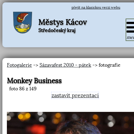
přejít na klasickou verzi webu
Městys Kácov
Středočeský kraj
me
Fotogalerie
->
Sázavafest 2010 - pátek
-> fotografie
Monkey Business
foto
86
z 149
zastavit prezentaci