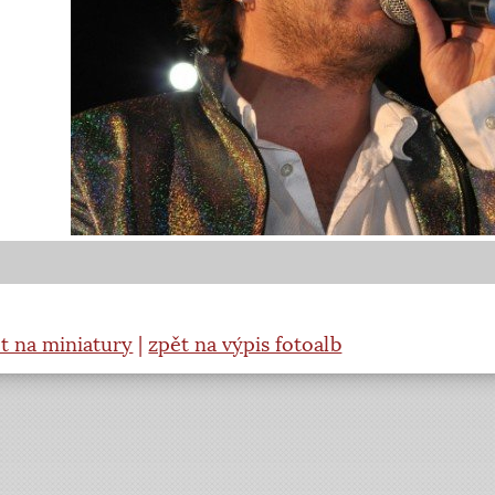
t na miniatury
|
zpět na výpis fotoalb