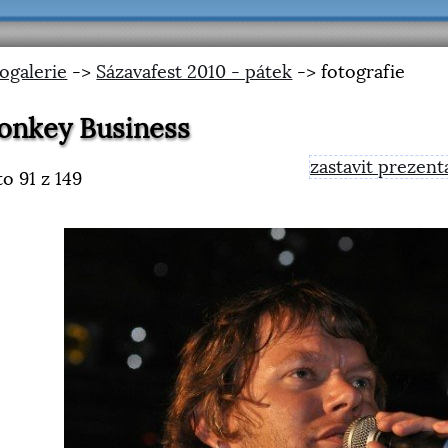
ogalerie
->
Sázavafest 2010 - pátek
-> fotografie
onkey Business
zastavit prezent
to
91
z 149