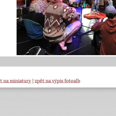
t na miniatury
|
zpět na výpis fotoalb