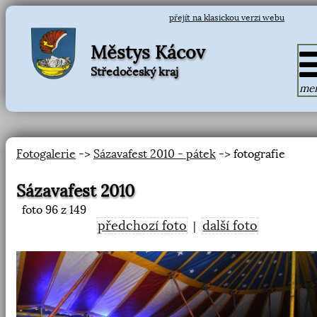
přejít na klasickou verzi webu
Městys Kácov
Středočeský kraj
me
Fotogalerie
->
Sázavafest 2010 - pátek
-> fotografie
Sázavafest 2010
foto
96
z 149
předchozí foto
další foto
|