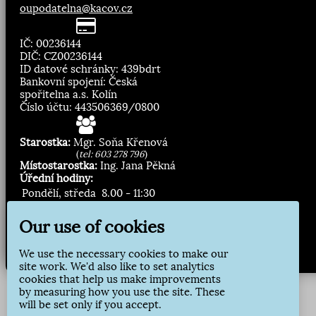
oupodatelna@kacov.cz
IČ: 00236144
DIČ: CZ00236144
ID datové schránky: 439bdrt
Bankovní spojení: Česká
spořitelna a.s. Kolín
Číslo účtu: 443506369/0800
Starostka:
Mgr. Soňa Křenová
(
tel: 603 278 796
)
Místostarostka:
Ing. Jana Pěkná
Úřední hodiny:
Pondělí, středa
8.00 - 11:30
13:00 - 16:30
Our use of cookies
Zasílání novinek:
We use the necessary cookies to make our
Přihlásit odběr
site work. We'd also like to set analytics
cookies that help us make improvements
by measuring how you use the site. These
will be set only if you accept.