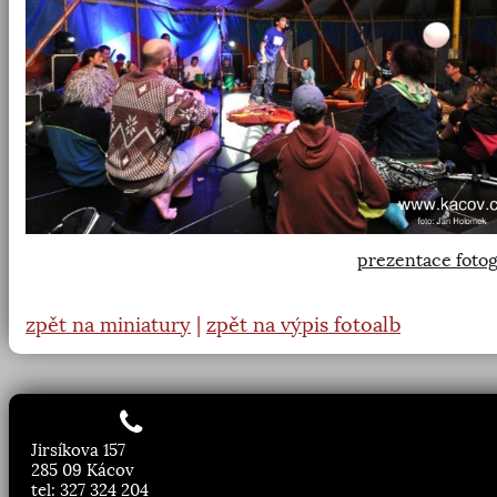
prezentace fotog
zpět na miniatury
|
zpět na výpis fotoalb
Jirsíkova 157
285 09 Kácov
tel: 327 324 204