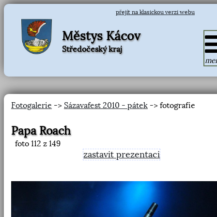
přejít na klasickou verzi webu
Městys Kácov
Středočeský kraj
me
Fotogalerie
->
Sázavafest 2010 - pátek
-> fotografie
Papa Roach
foto
112
z 149
zastavit prezentaci