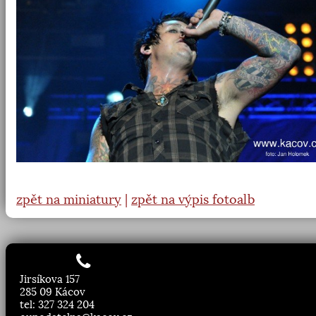
zpět na miniatury
|
zpět na výpis fotoalb
Jirsíkova 157
285 09 Kácov
tel: 327 324 204