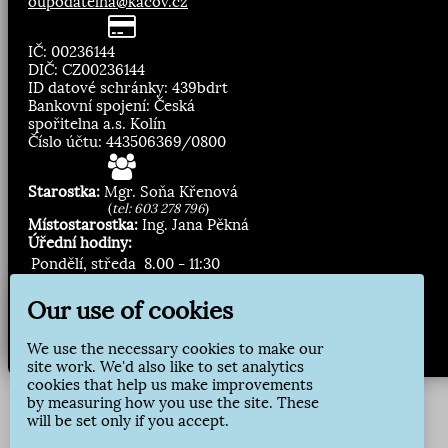
oupodatelna@kacov.cz
IČ: 00236144
DIČ: CZ00236144
ID datové schránky: 439bdrt
Bankovní spojení: Česká
spořitelna a.s. Kolín
Číslo účtu: 443506369/0800
Starostka:
Mgr. Soňa Křenová
(
tel: 603 278 796
)
Místostarostka:
Ing. Jana Pěkná
Úřední hodiny:
Pondělí, středa
8.00 - 11:30
13:00 - 16:30
Our use of cookies
Zasílání novinek:
We use the necessary cookies to make our
Přihlásit odběr
site work. We'd also like to set analytics
cookies that help us make improvements
by measuring how you use the site. These
will be set only if you accept.