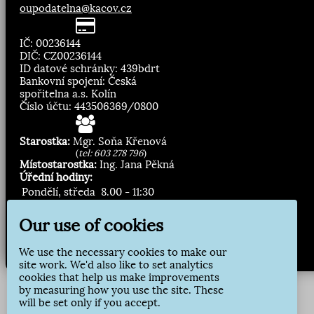
oupodatelna@kacov.cz
IČ: 00236144
DIČ: CZ00236144
ID datové schránky: 439bdrt
Bankovní spojení: Česká
spořitelna a.s. Kolín
Číslo účtu: 443506369/0800
Starostka:
Mgr. Soňa Křenová
(
tel: 603 278 796
)
Místostarostka:
Ing. Jana Pěkná
Úřední hodiny:
Pondělí, středa
8.00 - 11:30
13:00 - 16:30
Our use of cookies
Zasílání novinek:
We use the necessary cookies to make our
Přihlásit odběr
site work. We'd also like to set analytics
cookies that help us make improvements
by measuring how you use the site. These
will be set only if you accept.