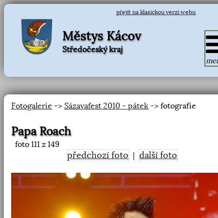
přejít na klasickou verzi webu
Městys Kácov
Středočeský kraj
me
Fotogalerie
->
Sázavafest 2010 - pátek
-> fotografie
Papa Roach
foto
111
z 149
předchozí foto
další foto
|