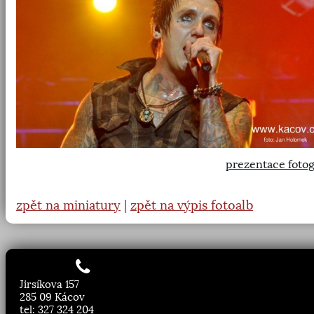
prezentace fotog
zpět na miniatury
|
zpět na výpis fotoalb
Jirsíkova 157
285 09 Kácov
tel: 327 324 204