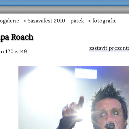
ogalerie
->
Sázavafest 2010 - pátek
-> fotografie
apa Roach
zastavit prezent
to
120
z 149