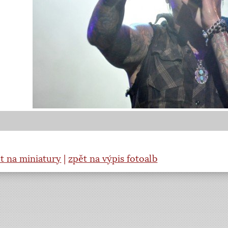
t na miniatury
|
zpět na výpis fotoalb