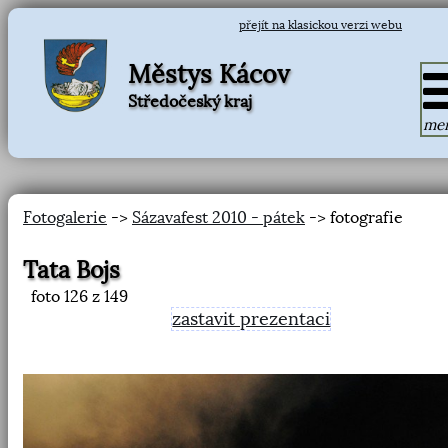
přejít na klasickou verzi webu
Městys Kácov
Středočeský kraj
me
Fotogalerie
->
Sázavafest 2010 - pátek
-> fotografie
Tata Bojs
foto
126
z 149
zastavit prezentaci