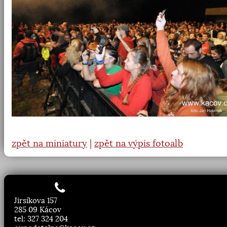
zpět na miniatury
|
zpět na výpis fotoalb
Jirsíkova 157
285 09 Kácov
tel: 327 324 204