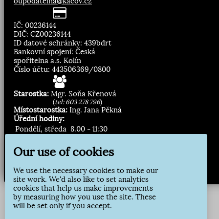
oupodatelna@kacov.cz
IČ: 00236144
DIČ: CZ00236144
ID datové schránky: 439bdrt
Bankovní spojení: Česká
spořitelna a.s. Kolín
Číslo účtu: 443506369/0800
Starostka:
Mgr. Soňa Křenová
(
tel: 603 278 796
)
Místostarostka:
Ing. Jana Pěkná
Úřední hodiny:
Pondělí, středa
8.00 - 11:30
13:00 - 16:30
Our use of cookies
Zasílání novinek:
We use the necessary cookies to make our
Přihlásit odběr
site work. We'd also like to set analytics
cookies that help us make improvements
by measuring how you use the site. These
will be set only if you accept.