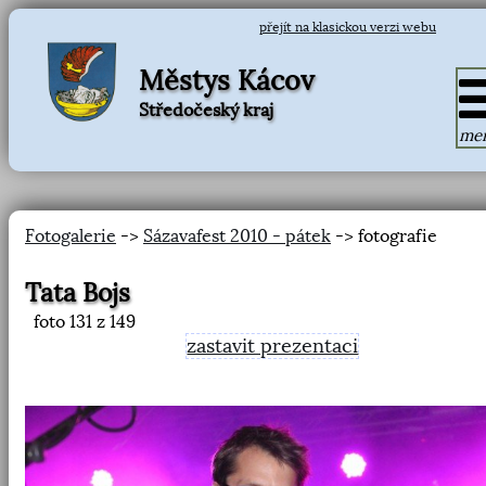
přejít na klasickou verzi webu
Městys Kácov
Středočeský kraj
me
Fotogalerie
->
Sázavafest 2010 - pátek
-> fotografie
Tata Bojs
foto
131
z 149
zastavit prezentaci