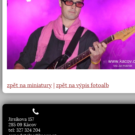
zpět na miniatury
|
zpět na výpis fotoalb
Jirsíkova 157
285 09 Kácov
tel: 327 324 204