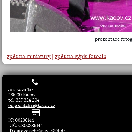
prezentace fotog
zpět na miniatury
|
zpět na výpis fotoalb
Jirsíkova 157
285 09 Kácov
tel: 327 324 204
oupodatelna@kacov.cz
IČ: 00236144
DIČ: CZ00236144
ID datové schránky: 439bdrt