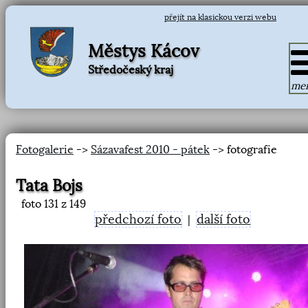
přejít na klasickou verzi webu
Městys Kácov
Středočeský kraj
me
Fotogalerie
->
Sázavafest 2010 - pátek
-> fotografie
Tata Bojs
foto
131
z 149
předchozí foto
další foto
|