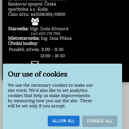
Bankovní spojení: Česká
spořitelna a.s. Kolín
Číslo účtu: 443506369/0800
Starostka:
Mgr. Soňa Křenová
(
tel: 603 278 796
)
Místostarostka:
Ing. Jana Pěkná
Úřední hodiny:
Pondělí, středa
8.00 - 11:30
13:00 - 16:30
Zasílání novinek:
Our use of cookies
Přihlásit odběr
We use the necessary cookies to make our
site work. We'd also like to set analytics
cookies that help us make improvements
by measuring how you use the site. These
will be set only if you accept.
ALLOW ALL
DISABLE ALL