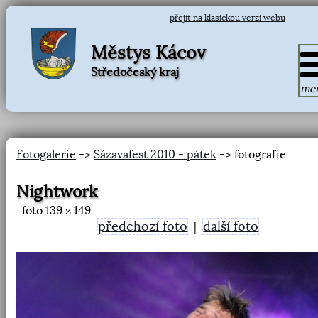
přejít na klasickou verzi webu
Městys Kácov
Středočeský kraj
me
Fotogalerie
->
Sázavafest 2010 - pátek
-> fotografie
Nightwork
foto
139
z 149
předchozí foto
další foto
|