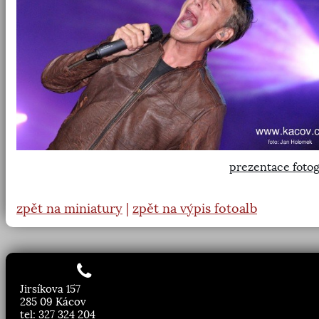
prezentace fotog
zpět na miniatury
|
zpět na výpis fotoalb
Jirsíkova 157
285 09 Kácov
tel: 327 324 204