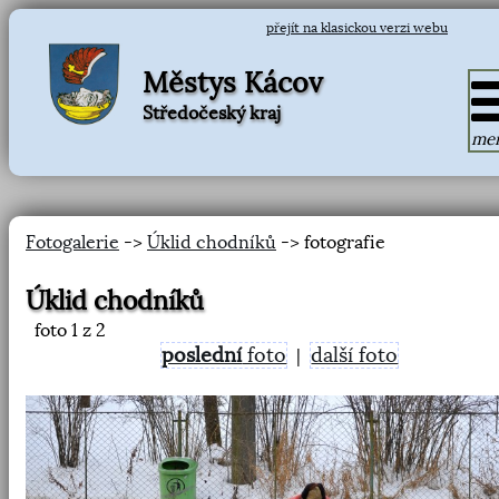
přejít na klasickou verzi webu
Městys Kácov
Středočeský kraj
me
Fotogalerie
->
Úklid chodníků
-> fotografie
Úklid chodníků
foto
1
z 2
poslední
foto
další foto
|