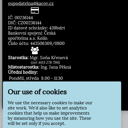
oupodatelna@kacov.cz
IČ: 00236144
DIČ: CZ00236144
ID datové schránky: 439bdrt
Bankovní spojení: Česká
spořitelna a.s. Kolín
Číslo účtu: 443506369/0800
Starostka:
Mgr. Soňa Křenová
(
tel: 603 278 796
)
Místostarostka:
Ing. Jana Pěkná
Úřední hodiny:
Pondělí, středa
8.00 - 11:30
13:00 - 16:30
Our use of cookies
Zasílání novinek:
We use the necessary cookies to make our
Přihlásit odběr
site work. We'd also like to set analytics
cookies that help us make improvements
by measuring how you use the site. These
will be set only if you accept.