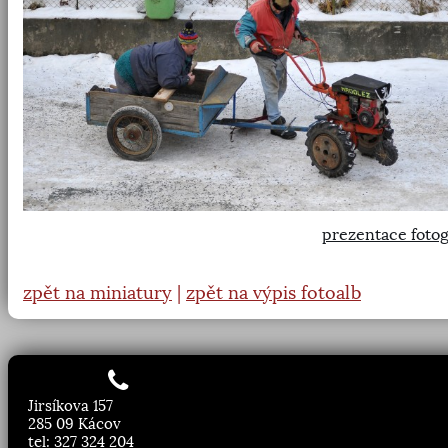
prezentace fotog
zpět na miniatury
|
zpět na výpis fotoalb
Jirsíkova 157
285 09 Kácov
tel: 327 324 204