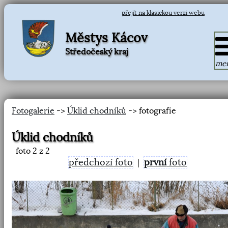
přejít na klasickou verzi webu
Městys Kácov
Středočeský kraj
me
Fotogalerie
->
Úklid chodníků
-> fotografie
Úklid chodníků
foto
2
z 2
předchozí foto
první
foto
|