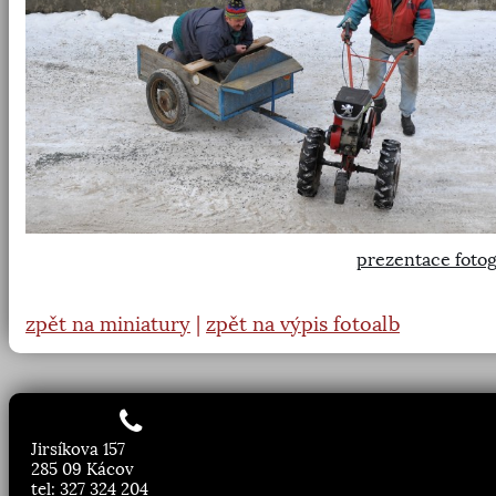
prezentace fotog
zpět na miniatury
|
zpět na výpis fotoalb
Jirsíkova 157
285 09 Kácov
tel: 327 324 204