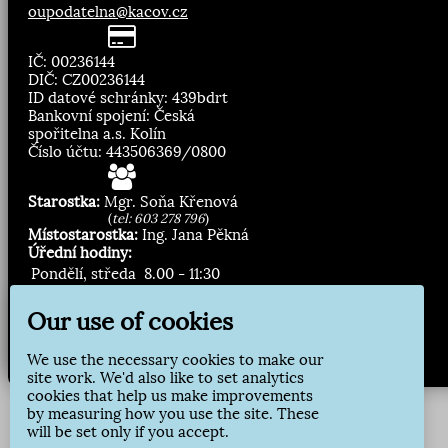
oupodatelna@kacov.cz
IČ: 00236144
DIČ: CZ00236144
ID datové schránky: 439bdrt
Bankovní spojení: Česká
spořitelna a.s. Kolín
Číslo účtu: 443506369/0800
Starostka:
Mgr. Soňa Křenová
(
tel: 603 278 796
)
Místostarostka:
Ing. Jana Pěkná
Úřední hodiny:
Pondělí, středa
8.00 - 11:30
13:00 - 16:30
Our use of cookies
Zasílání novinek:
We use the necessary cookies to make our
Přihlásit odběr
site work. We'd also like to set analytics
cookies that help us make improvements
by measuring how you use the site. These
will be set only if you accept.