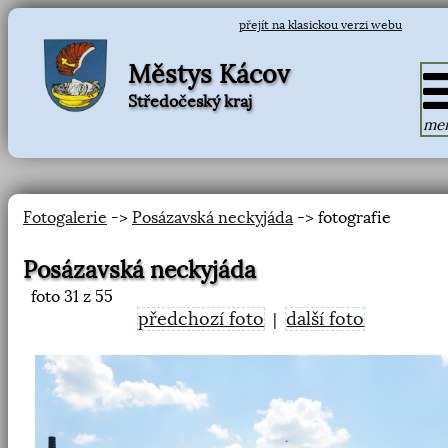
přejít na klasickou verzi webu
Městys Kácov
Středočeský kraj
me
Fotogalerie
->
Posázavská neckyjáda
-> fotografie
Posázavská neckyjáda
foto
31
z 55
předchozí foto
další foto
|