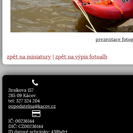
prezentace fotog
zpět na miniatury
|
zpět na výpis fotoalb
Jirsíkova 157
285 09 Kácov
tel: 327 324 204
oupodatelna@kacov.cz
IČ: 00236144
DIČ: CZ00236144
ID datové schránky: 439bdrt