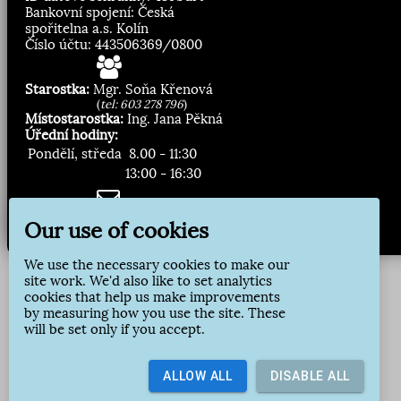
Bankovní spojení: Česká
spořitelna a.s. Kolín
Číslo účtu: 443506369/0800
Starostka:
Mgr. Soňa Křenová
(
tel: 603 278 796
)
Místostarostka:
Ing. Jana Pěkná
Úřední hodiny:
Pondělí, středa
8.00 - 11:30
13:00 - 16:30
Zasílání novinek:
Our use of cookies
Přihlásit odběr
We use the necessary cookies to make our
site work. We'd also like to set analytics
cookies that help us make improvements
by measuring how you use the site. These
will be set only if you accept.
ALLOW ALL
DISABLE ALL