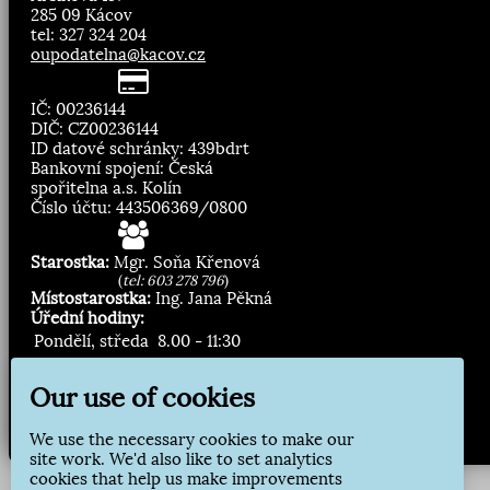
285 09 Kácov
tel: 327 324 204
oupodatelna@kacov.cz
IČ: 00236144
DIČ: CZ00236144
ID datové schránky: 439bdrt
Bankovní spojení: Česká
spořitelna a.s. Kolín
Číslo účtu: 443506369/0800
Starostka:
Mgr. Soňa Křenová
(
tel: 603 278 796
)
Místostarostka:
Ing. Jana Pěkná
Úřední hodiny:
Pondělí, středa
8.00 - 11:30
13:00 - 16:30
Our use of cookies
Zasílání novinek:
We use the necessary cookies to make our
Přihlásit odběr
site work. We'd also like to set analytics
cookies that help us make improvements