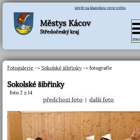
přejít na klasickou verzi webu
Městys Kácov
Středočeský kraj
me
Fotogalerie
->
Sokolské šibřinky
-> fotografie
Sokolské šibřinky
foto
2
z 14
předchozí foto
další foto
|