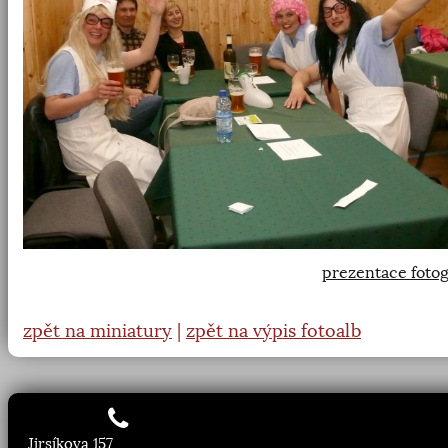
prezentace fotog
zpět na miniatury
|
zpět na výpis fotoalb
Jirsíkova 157