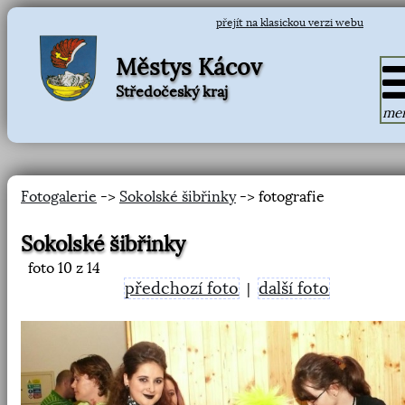
přejít na klasickou verzi webu
Městys Kácov
Středočeský kraj
me
Fotogalerie
->
Sokolské šibřinky
-> fotografie
Sokolské šibřinky
foto
10
z 14
předchozí foto
další foto
|