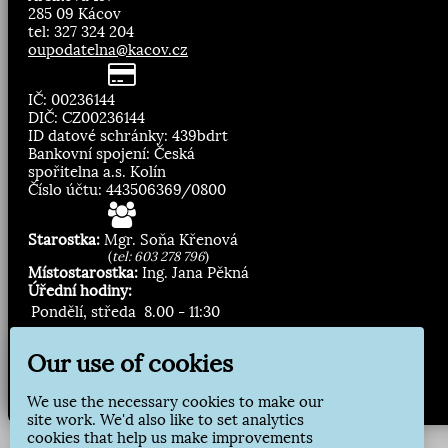
285 09 Kácov
tel: 327 324 204
oupodatelna@kacov.cz
IČ: 00236144
DIČ: CZ00236144
ID datové schránky: 439bdrt
Bankovní spojení: Česká
spořitelna a.s. Kolín
Číslo účtu: 443506369/0800
Starostka:
Mgr. Soňa Křenová
(
tel: 603 278 796
)
Místostarostka:
Ing. Jana Pěkná
Úřední hodiny:
Pondělí, středa
8.00 - 11:30
13:00 - 16:30
Our use of cookies
Zasílání novinek:
We use the necessary cookies to make our
Přihlásit odběr
site work. We'd also like to set analytics
cookies that help us make improvements