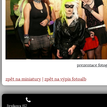
prezentace fotog
zpět na miniatury
|
zpět na výpis fotoalb
Jirsíkova 157