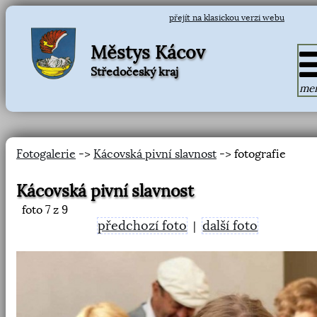
přejít na klasickou verzi webu
Městys Kácov
Středočeský kraj
me
Fotogalerie
->
Kácovská pivní slavnost
-> fotografie
Kácovská pivní slavnost
foto
7
z 9
předchozí foto
další foto
|