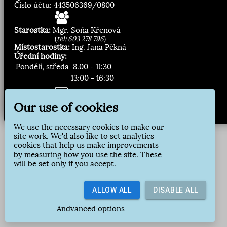
Číslo účtu: 443506369/0800
Starostka:
Mgr. Soňa Křenová
(
tel: 603 278 796
)
Místostarostka:
Ing. Jana Pěkná
Úřední hodiny:
Pondělí, středa
8.00 - 11:30
13:00 - 16:30
Zasílání novinek:
Our use of cookies
Přihlásit odběr
We use the necessary cookies to make our
site work. We'd also like to set analytics
cookies that help us make improvements
by measuring how you use the site. These
will be set only if you accept.
ALLOW ALL
DISABLE ALL
Andvanced options