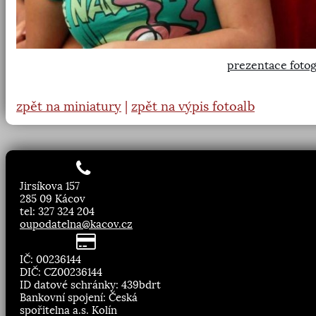
prezentace fotog
zpět na miniatury
|
zpět na výpis fotoalb
Jirsíkova 157
285 09 Kácov
tel: 327 324 204
oupodatelna@kacov.cz
IČ: 00236144
DIČ: CZ00236144
ID datové schránky: 439bdrt
Bankovní spojení: Česká
spořitelna a.s. Kolín