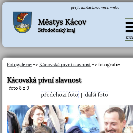
přejít na klasickou verzi webu
Městys Kácov
Středočeský kraj
me
Fotogalerie
->
Kácovská pivní slavnost
-> fotografie
Kácovská pivní slavnost
foto
8
z 9
předchozí foto
další foto
|