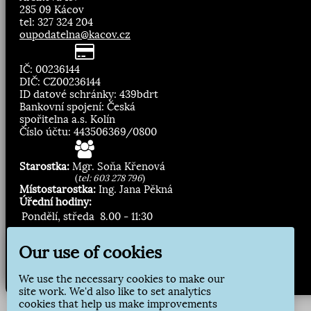
285 09 Kácov
tel: 327 324 204
oupodatelna@kacov.cz
IČ: 00236144
DIČ: CZ00236144
ID datové schránky: 439bdrt
Bankovní spojení: Česká
spořitelna a.s. Kolín
Číslo účtu: 443506369/0800
Starostka:
Mgr. Soňa Křenová
(
tel: 603 278 796
)
Místostarostka:
Ing. Jana Pěkná
Úřední hodiny:
Pondělí, středa
8.00 - 11:30
13:00 - 16:30
Our use of cookies
Zasílání novinek:
We use the necessary cookies to make our
Přihlásit odběr
site work. We'd also like to set analytics
cookies that help us make improvements