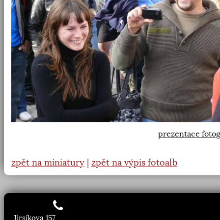
prezentace fotog
zpět na miniatury
|
zpět na výpis fotoalb
Jirsíkova 157