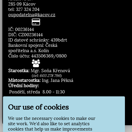
285 09 Kácov
tel: 327 324 204
oupodatelna@kacov.cz
IČ: 00236144
DIČ: CZ00236144
ID datové schránky: 439bdrt
Bankovní spojení: Česká
spořitelna a.s. Kolín
Číslo účtu: 443506369/0800
Starostka:
Mgr. Soňa Křenová
(
tel: 603 278 796
)
Místostarostka:
Ing. Jana Pěkná
Úřední hodiny:
Pondělí, středa
8.00 - 11:30
13:00 - 16:30
Our use of cookies
Zasílání novinek:
We use the necessary cookies to make our
Přihlásit odběr
site work. We'd also like to set analytics
cookies that help us make improvements