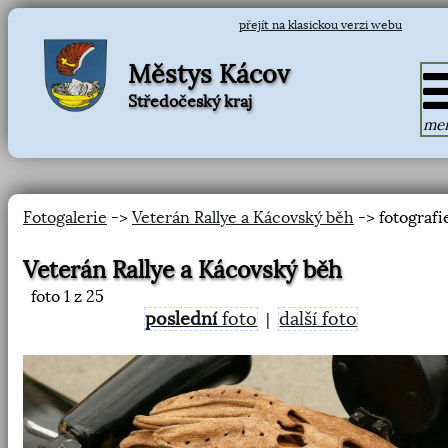
přejít na klasickou verzi webu
Městys Kácov
Středočeský kraj
me
Fotogalerie
->
Veterán Rallye a Kácovský běh
-> fotografi
Veterán Rallye a Kácovský běh
foto
1
z 25
poslední
foto
další foto
|