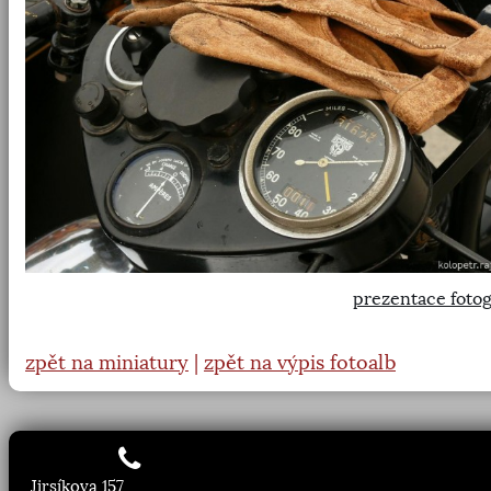
prezentace fotog
zpět na miniatury
|
zpět na výpis fotoalb
Jirsíkova 157