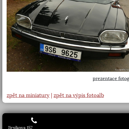
prezentace fotog
zpět na miniatury
|
zpět na výpis fotoalb
Jirsíkova 157