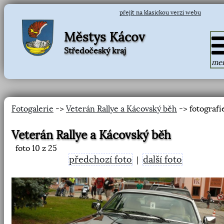
přejít na klasickou verzi webu
Městys Kácov
Středočeský kraj
me
Fotogalerie
->
Veterán Rallye a Kácovský běh
-> fotografi
Veterán Rallye a Kácovský běh
foto
10
z 25
předchozí foto
další foto
|