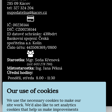
285 09 Kácov
tel: 327 324 204
oupodatelna@kacov.cz
IČ: 00236144
DIČ: CZ00236144
ID datové schránky: 439bdrt
Bankovní spojení: Česká
spořitelna a.s. Kolín
Číslo účtu: 443506369/0800
Starostka:
Mgr. Soňa Křenová
(
tel: 603 278 796
)
Místostarostka:
Ing. Jana Pěkná
Úřední hodiny:
Pondělí, středa
8.00 - 11:30
13:00 - 16:30
Our use of cookies
Zasílání novinek:
We use the necessary cookies to make our
Přihlásit odběr
site work. We'd also like to set analytics
cookies that help us make improvements