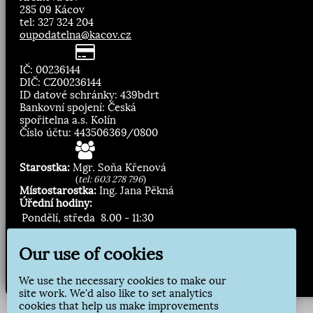
285 09 Kácov
tel: 327 324 204
oupodatelna@kacov.cz
IČ: 00236144
DIČ: CZ00236144
ID datové schránky: 439bdrt
Bankovní spojení: Česká
spořitelna a.s. Kolín
Číslo účtu: 443506369/0800
Starostka:
Mgr. Soňa Křenová
(
tel: 603 278 796
)
Místostarostka:
Ing. Jana Pěkná
Úřední hodiny:
Pondělí, středa
8.00 - 11:30
13:00 - 16:30
Our use of cookies
Zasílání novinek:
We use the necessary cookies to make our
Přihlásit odběr
site work. We'd also like to set analytics
cookies that help us make improvements