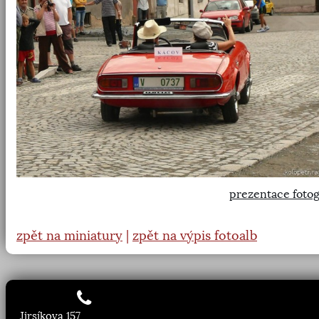
prezentace fotog
zpět na miniatury
|
zpět na výpis fotoalb
Jirsíkova 157