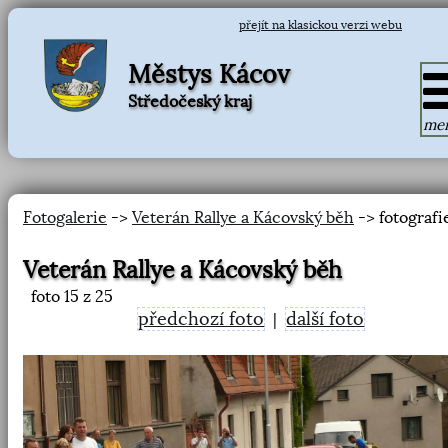
přejít na klasickou verzi webu
Městys Kácov
Středočeský kraj
me
Fotogalerie
->
Veterán Rallye a Kácovský běh
-> fotografi
Veterán Rallye a Kácovský běh
foto
15
z 25
předchozí foto
další foto
|