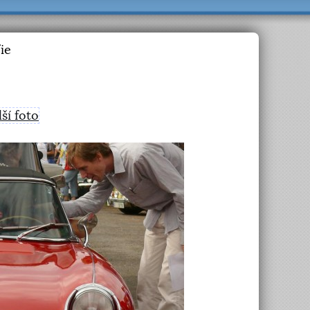
ie
lší foto
>