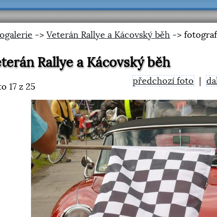
ogalerie
->
Veterán Rallye a Kácovský běh
-> fotograf
terán Rallye a Kácovský běh
předchozí foto
|
da
to
17
z 25
<