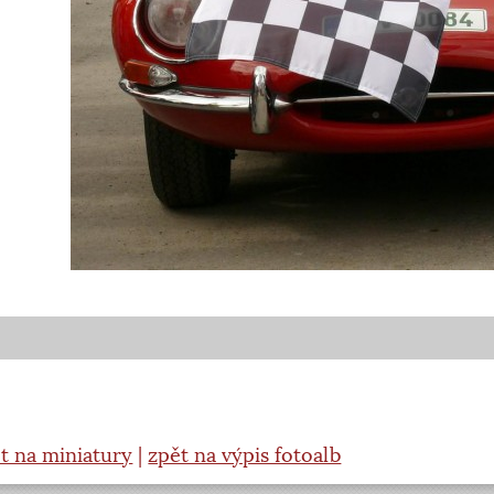
t na miniatury
|
zpět na výpis fotoalb