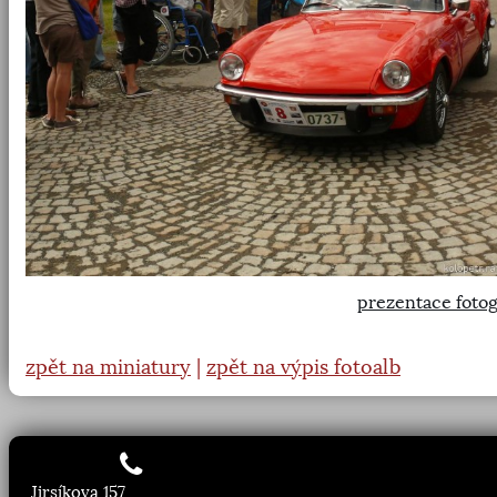
prezentace fotog
zpět na miniatury
|
zpět na výpis fotoalb
Jirsíkova 157