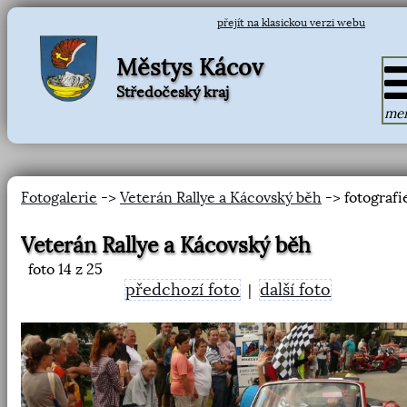
přejít na klasickou verzi webu
Městys Kácov
Středočeský kraj
me
Fotogalerie
->
Veterán Rallye a Kácovský běh
-> fotografi
Veterán Rallye a Kácovský běh
foto
14
z 25
předchozí foto
další foto
|