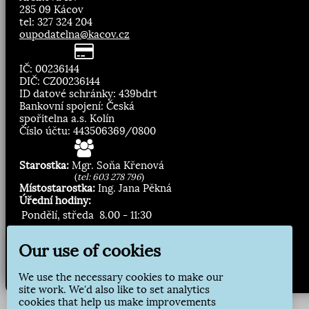
285 09 Kácov
tel: 327 324 204
oupodatelna@kacov.cz
IČ: 00236144
DIČ: CZ00236144
ID datové schránky: 439bdrt
Bankovní spojení: Česká
spořitelna a.s. Kolín
Číslo účtu: 443506369/0800
Starostka:
Mgr. Soňa Křenová
(
tel: 603 278 796
)
Místostarostka:
Ing. Jana Pěkná
Úřední hodiny:
Pondělí, středa
8.00 - 11:30
13:00 - 16:30
Our use of cookies
Zasílání novinek:
We use the necessary cookies to make our
Přihlásit odběr
site work. We'd also like to set analytics
cookies that help us make improvements