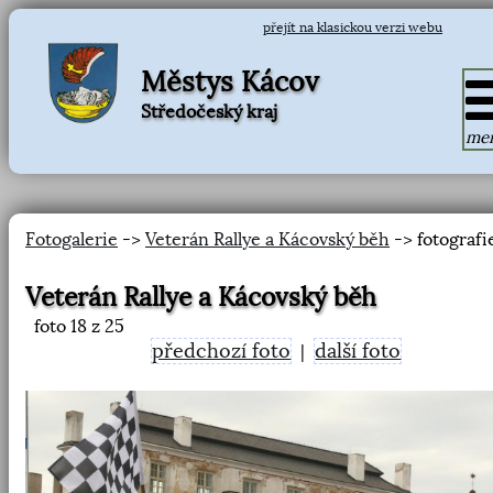
přejít na klasickou verzi webu
Městys Kácov
Středočeský kraj
me
Fotogalerie
->
Veterán Rallye a Kácovský běh
-> fotografi
Veterán Rallye a Kácovský běh
foto
18
z 25
předchozí foto
další foto
|