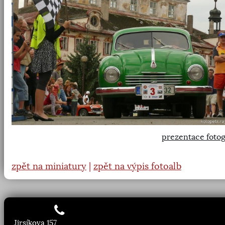
prezentace fotog
zpět na miniatury
|
zpět na výpis fotoalb
Jirsíkova 157