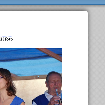
lší foto
>