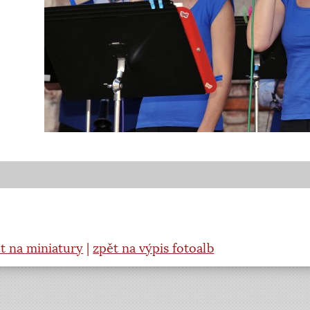
t na miniatury
|
zpět na výpis fotoalb