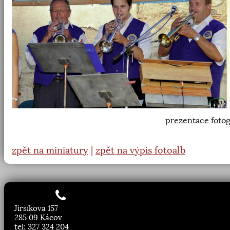
prezentace fotog
zpět na miniatury
|
zpět na výpis fotoalb
Jirsíkova 157
285 09 Kácov
tel: 327 324 204