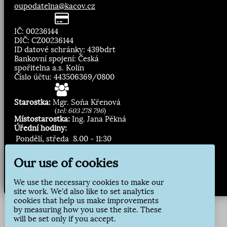
oupodatelna@kacov.cz
IČ: 00236144
DIČ: CZ00236144
ID datové schránky: 439bdrt
Bankovní spojení: Česká
spořitelna a.s. Kolín
Číslo účtu: 443506369/0800
Starostka:
Mgr. Soňa Křenová
(
tel: 603 278 796
)
Místostarostka:
Ing. Jana Pěkná
Úřední hodiny:
Pondělí, středa
8.00 - 11:30
13:00 - 16:30
Our use of cookies
Zasílání novinek:
We use the necessary cookies to make our
Přihlásit odběr
site work. We'd also like to set analytics
cookies that help us make improvements
by measuring how you use the site. These
will be set only if you accept.