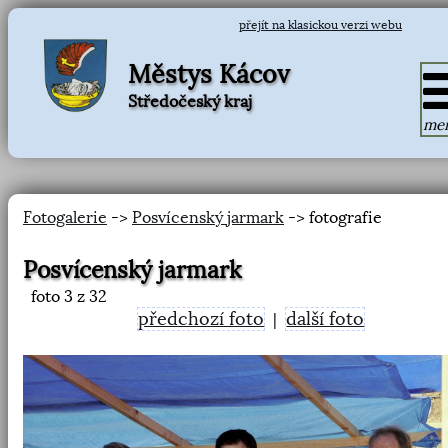
přejít na klasickou verzi webu
Městys Kácov
Středočeský kraj
me
Fotogalerie
->
Posvícenský jarmark
-> fotografie
Posvícenský jarmark
foto
3
z 32
předchozí foto
další foto
|