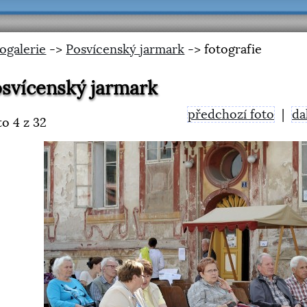
ogalerie
->
Posvícenský jarmark
-> fotografie
svícenský jarmark
předchozí foto
|
da
to
4
z 32
<