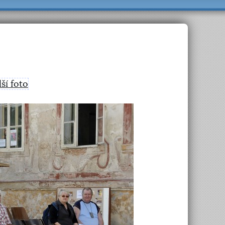
lší foto
>