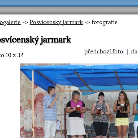
ogalerie
->
Posvícenský jarmark
-> fotografie
svícenský jarmark
předchozí foto
|
da
to
10
z 32
<