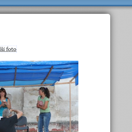
lší foto
>