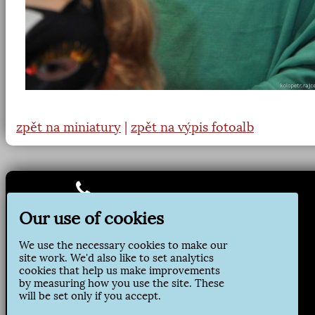
zpět na miniatury
|
zpět na výpis fotoalb
Jirsíkova 157
Our use of cookies
285 09 Kácov
tel: 327 324 204
oupodatelna@kacov.cz
We use the necessary cookies to make our
site work. We'd also like to set analytics
cookies that help us make improvements
IČ: 00236144
by measuring how you use the site. These
DIČ: CZ00236144
will be set only if you accept.
ID datové schránky: 439bdrt