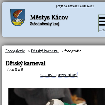
přejít na klasickou verzi webu
Městys Kácov
Středočeský kraj
me
Fotogalerie
->
Dětský karneval
-> fotografie
Dětský karneval
foto
9
z 9
zastavit prezentaci