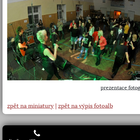
prezentace fotog
zpět na miniatury
|
zpět na výpis fotoalb