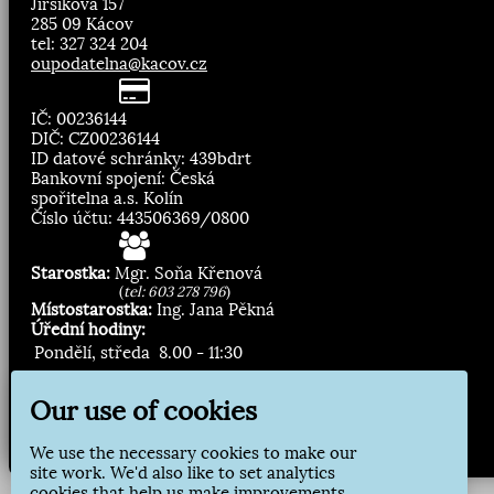
Jirsíkova 157
285 09 Kácov
tel: 327 324 204
oupodatelna@kacov.cz
IČ: 00236144
DIČ: CZ00236144
ID datové schránky: 439bdrt
Bankovní spojení: Česká
spořitelna a.s. Kolín
Číslo účtu: 443506369/0800
Starostka:
Mgr. Soňa Křenová
(
tel: 603 278 796
)
Místostarostka:
Ing. Jana Pěkná
Úřední hodiny:
Pondělí, středa
8.00 - 11:30
13:00 - 16:30
Our use of cookies
Zasílání novinek:
We use the necessary cookies to make our
Přihlásit odběr
site work. We'd also like to set analytics
cookies that help us make improvements