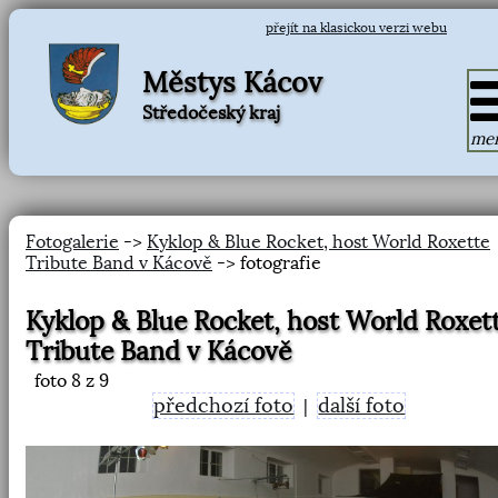
přejít na klasickou verzi webu
Městys Kácov
Středočeský kraj
me
Fotogalerie
->
Kyklop & Blue Rocket, host World Roxette
Tribute Band v Kácově
-> fotografie
Kyklop & Blue Rocket, host World Roxet
Tribute Band v Kácově
foto
8
z 9
předchozí foto
další foto
|