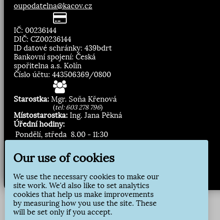
oupodatelna@kacov.cz
IČ: 00236144
DIČ: CZ00236144
ID datové schránky: 439bdrt
Bankovní spojení: Česká
spořitelna a.s. Kolín
Číslo účtu: 443506369/0800
Starostka:
Mgr. Soňa Křenová
(
tel: 603 278 796
)
Místostarostka:
Ing. Jana Pěkná
Úřední hodiny:
Pondělí, středa
8.00 - 11:30
13:00 - 16:30
Our use of cookies
Zasílání novinek:
We use the necessary cookies to make our
Přihlásit odběr
site work. We'd also like to set analytics
cookies that help us make improvements
by measuring how you use the site. These
will be set only if you accept.