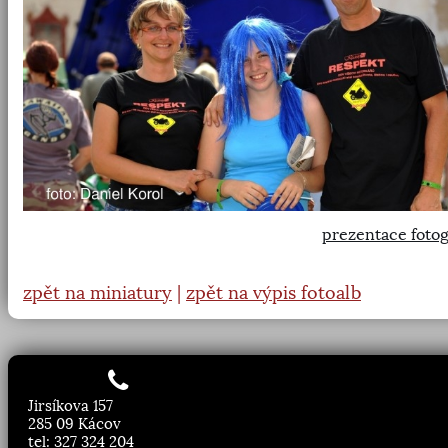
prezentace fotog
zpět na miniatury
|
zpět na výpis fotoalb
Jirsíkova 157
285 09 Kácov
tel: 327 324 204