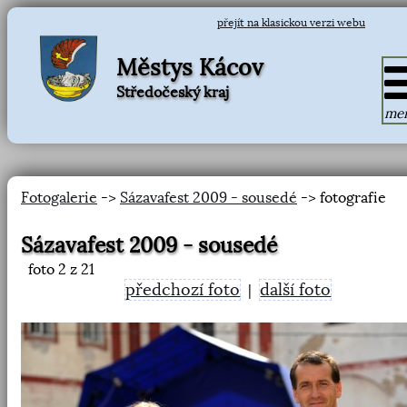
přejít na klasickou verzi webu
Městys Kácov
Středočeský kraj
me
Fotogalerie
->
Sázavafest 2009 - sousedé
-> fotografie
Sázavafest 2009 - sousedé
foto
2
z 21
předchozí foto
další foto
|