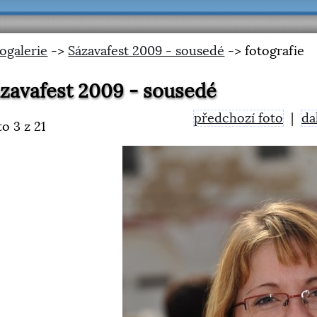
ogalerie
->
Sázavafest 2009 - sousedé
-> fotografie
zavafest 2009 - sousedé
předchozí foto
|
da
to
3
z 21