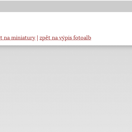
t na miniatury
|
zpět na výpis fotoalb