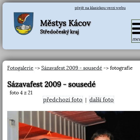
přejít na klasickou verzi webu
Městys Kácov
Středočeský kraj
me
Fotogalerie
->
Sázavafest 2009 - sousedé
-> fotografie
Sázavafest 2009 - sousedé
foto
4
z 21
předchozí foto
další foto
|