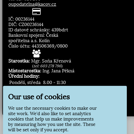
oupodatelna@kacov.cz
IČ: 00236144
DIČ: CZ00236144
ID datové schránky: 439bdrt
Bankovní spojení: Česká
spořitelna a.s. Kolín
Číslo účtu: 443506369/0800
Starostka:
Mgr. Soňa Křenová
(
tel: 603 278 796
)
Místostarostka:
Ing. Jana Pěkná
Úřední hodiny:
Pondělí, středa
8.00 - 11:30
13:00 - 16:30
Our use of cookies
Zasílání novinek:
We use the necessary cookies to make our
Přihlásit odběr
site work. We'd also like to set analytics
cookies that help us make improvements
by measuring how you use the site. These
will be set only if you accept.