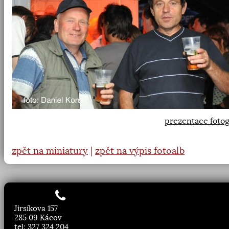
prezentace fotog
zpět na miniatury
|
zpět na výpis fotoalb
Jirsíkova 157
285 09 Kácov
tel: 327 324 204