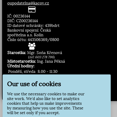
oupodatelna@kacov.cz
IČ: 00236144
DIČ: CZ00236144
ID datové schránky: 439bdrt
Bankovní spojení: Česká
spořitelna a.s. Kolín
Číslo účtu: 443506369/0800
Starostka:
Mgr. Soňa Křenová
(
tel: 603 278 796
)
Místostarostka:
Ing. Jana Pěkná
Úřední hodiny:
Pondělí, středa
8.00 - 11:30
13:00 - 16:30
Our use of cookies
Zasílání novinek:
We use the necessary cookies to make our
Přihlásit odběr
site work. We'd also like to set analytics
cookies that help us make improvements
by measuring how you use the site. These
will be set only if you accept.