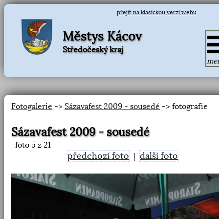
přejít na klasickou verzi webu
Městys Kácov
Středočeský kraj
me
Fotogalerie
->
Sázavafest 2009 - sousedé
-> fotografie
Sázavafest 2009 - sousedé
foto
5
z 21
předchozí foto
další foto
|