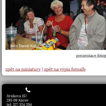
prezentace fotog
zpět na miniatury
|
zpět na výpis fotoalb
Jirsíkova 157
285 09 Kácov
tel: 327 324 204