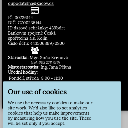
oupodatelna@kacov.cz
IČ: 00236144
DIČ: CZ00236144
ID datové schránky: 439bdrt
Bankovní spojení: Česká
spořitelna a.s. Kolín
Číslo účtu: 443506369/0800
Starostka:
Mgr. Soňa Křenová
(
tel: 603 278 796
)
Místostarostka:
Ing. Jana Pěkná
Úřední hodiny:
Pondělí, středa
8.00 - 11:30
13:00 - 16:30
Our use of cookies
Zasílání novinek:
We use the necessary cookies to make our
Přihlásit odběr
site work. We'd also like to set analytics
cookies that help us make improvements
by measuring how you use the site. These
will be set only if you accept.