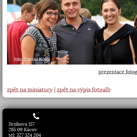
prezentace fotog
zpět na miniatury
|
zpět na výpis fotoalb
Jirsíkova 157
285 09 Kácov
tel: 327 324 204