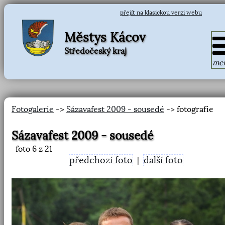
přejít na klasickou verzi webu
Městys Kácov
Středočeský kraj
me
Fotogalerie
->
Sázavafest 2009 - sousedé
-> fotografie
Sázavafest 2009 - sousedé
foto
6
z 21
předchozí foto
další foto
|