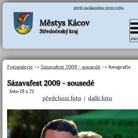
přejít na klasickou verzi webu
Městys Kácov
Středočeský kraj
me
Fotogalerie
->
Sázavafest 2009 - sousedé
-> fotografie
Sázavafest 2009 - sousedé
foto
19
z 21
předchozí foto
další foto
|