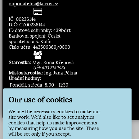
oupodatelna@kacov.cz
IČ: 00236144
DIČ: CZ00236144
ID datové schránky: 439bdrt
Bankovní spojení: Česká
spořitelna a.s. Kolín
Číslo účtu: 443506369/0800
Starostka:
Mgr. Soňa Křenová
(
tel: 603 278 796
)
Místostarostka:
Ing. Jana Pěkná
Úřední hodiny:
Pondělí, středa
8.00 - 11:30
13:00 - 16:30
Our use of cookies
Zasílání novinek:
We use the necessary cookies to make our
Přihlásit odběr
site work. We'd also like to set analytics
cookies that help us make improvements
by measuring how you use the site. These
will be set only if you accept.