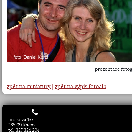
prezentace fotog
zpět na miniatury
|
zpět na výpis fotoalb
Jirsíkova 157
285 09 Kácov
tel: 327 324 204