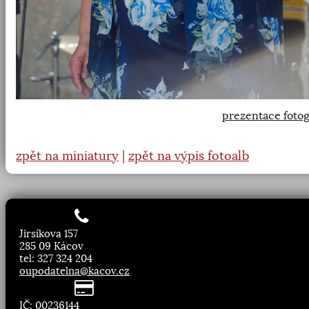
prezentace fotog
zpět na miniatury
|
zpět na výpis fotoalb
Jirsíkova 157
285 09 Kácov
tel: 327 324 204
oupodatelna@kacov.cz
IČ: 00236144