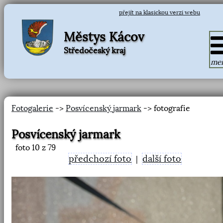
přejít na klasickou verzi webu
Městys Kácov
Středočeský kraj
me
Fotogalerie
->
Posvícenský jarmark
-> fotografie
Posvícenský jarmark
foto
10
z 79
předchozí foto
další foto
|