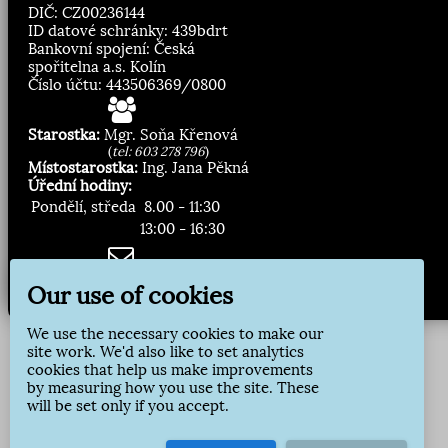
DIČ: CZ00236144
ID datové schránky: 439bdrt
Bankovní spojení: Česká
spořitelna a.s. Kolín
Číslo účtu: 443506369/0800
Starostka:
Mgr. Soňa Křenová
(
tel: 603 278 796
)
Místostarostka:
Ing. Jana Pěkná
Úřední hodiny:
Pondělí, středa
8.00 - 11:30
13:00 - 16:30
Zasílání novinek:
Our use of cookies
Přihlásit odběr
We use the necessary cookies to make our
site work. We'd also like to set analytics
cookies that help us make improvements
by measuring how you use the site. These
will be set only if you accept.