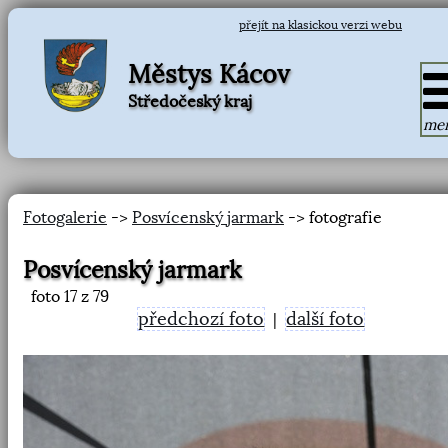
přejít na klasickou verzi webu
Městys Kácov
Středočeský kraj
me
Fotogalerie
->
Posvícenský jarmark
-> fotografie
Posvícenský jarmark
foto
17
z 79
předchozí foto
další foto
|