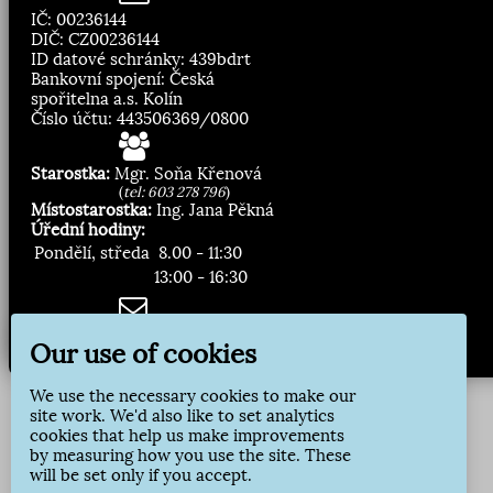
IČ: 00236144
DIČ: CZ00236144
ID datové schránky: 439bdrt
Bankovní spojení: Česká
spořitelna a.s. Kolín
Číslo účtu: 443506369/0800
Starostka:
Mgr. Soňa Křenová
(
tel: 603 278 796
)
Místostarostka:
Ing. Jana Pěkná
Úřední hodiny:
Pondělí, středa
8.00 - 11:30
13:00 - 16:30
Zasílání novinek:
Our use of cookies
Přihlásit odběr
We use the necessary cookies to make our
site work. We'd also like to set analytics
cookies that help us make improvements
by measuring how you use the site. These
will be set only if you accept.