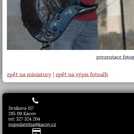
prezentace fotog
zpět na miniatury
|
zpět na výpis fotoalb
Jirsíkova 157
285 09 Kácov
tel: 327 324 204
oupodatelna@kacov.cz