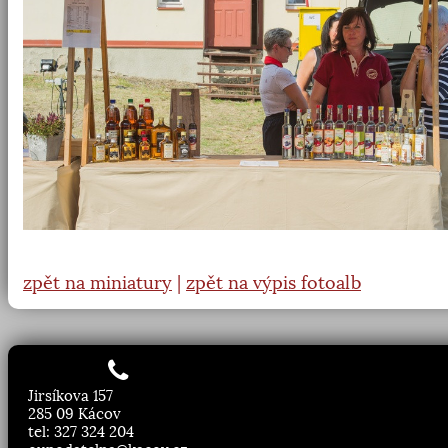
zpět na miniatury
|
zpět na výpis fotoalb
Jirsíkova 157
285 09 Kácov
tel: 327 324 204