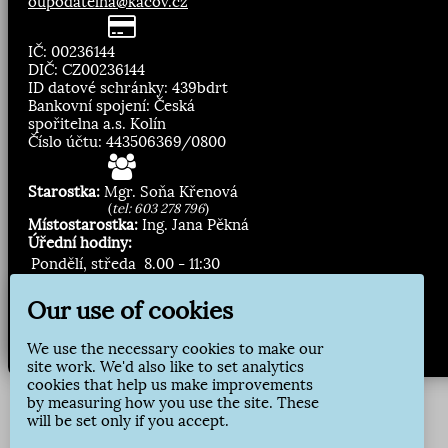
oupodatelna@kacov.cz
IČ: 00236144
DIČ: CZ00236144
ID datové schránky: 439bdrt
Bankovní spojení: Česká
spořitelna a.s. Kolín
Číslo účtu: 443506369/0800
Starostka:
Mgr. Soňa Křenová
(
tel: 603 278 796
)
Místostarostka:
Ing. Jana Pěkná
Úřední hodiny:
Pondělí, středa
8.00 - 11:30
13:00 - 16:30
Our use of cookies
Zasílání novinek:
We use the necessary cookies to make our
Přihlásit odběr
site work. We'd also like to set analytics
cookies that help us make improvements
by measuring how you use the site. These
will be set only if you accept.