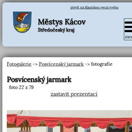
přejít na klasickou verzi webu
Městys Kácov
Středočeský kraj
me
Fotogalerie
->
Posvícenský jarmark
-> fotografie
Posvícenský jarmark
foto
22
z 79
zastavit prezentaci