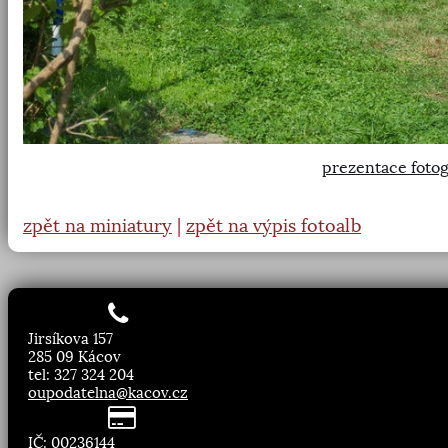
prezentace fotog
zpět na miniatury
|
zpět na výpis fotoalb
Jirsíkova 157
285 09 Kácov
tel: 327 324 204
oupodatelna@kacov.cz
IČ: 00236144