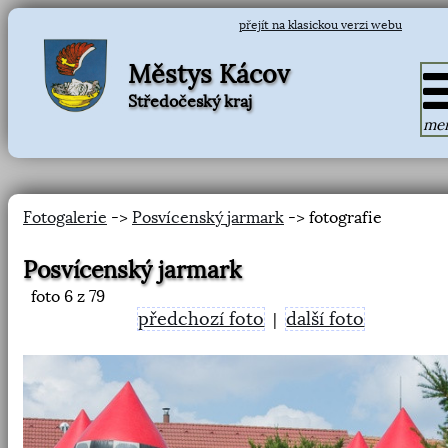
přejít na klasickou verzi webu
Městys Kácov
Středočeský kraj
me
Fotogalerie
->
Posvícenský jarmark
-> fotografie
Posvícenský jarmark
foto
6
z 79
předchozí foto
další foto
|