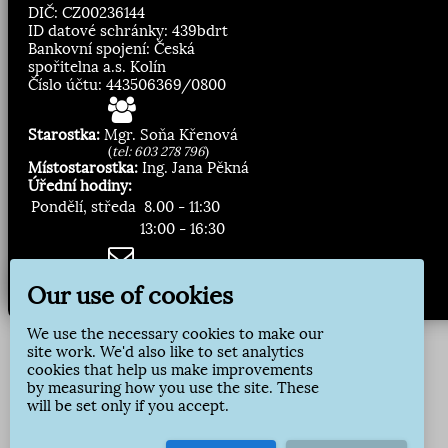
DIČ: CZ00236144
ID datové schránky: 439bdrt
Bankovní spojení: Česká
spořitelna a.s. Kolín
Číslo účtu: 443506369/0800
Starostka:
Mgr. Soňa Křenová
(
tel: 603 278 796
)
Místostarostka:
Ing. Jana Pěkná
Úřední hodiny:
Pondělí, středa
8.00 - 11:30
13:00 - 16:30
Zasílání novinek:
Our use of cookies
Přihlásit odběr
We use the necessary cookies to make our
site work. We'd also like to set analytics
cookies that help us make improvements
by measuring how you use the site. These
will be set only if you accept.