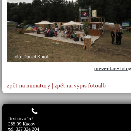
prezentace fotog
zpět na miniatury
|
zpět na výpis fotoalb
Jirsíkova 157
285 09 Kácov
tel: 327 324 204