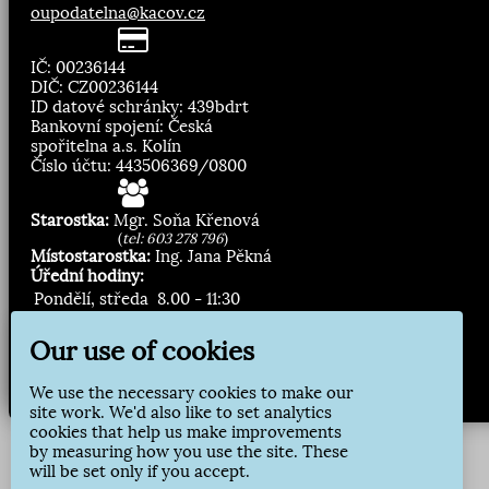
oupodatelna@kacov.cz
IČ: 00236144
DIČ: CZ00236144
ID datové schránky: 439bdrt
Bankovní spojení: Česká
spořitelna a.s. Kolín
Číslo účtu: 443506369/0800
Starostka:
Mgr. Soňa Křenová
(
tel: 603 278 796
)
Místostarostka:
Ing. Jana Pěkná
Úřední hodiny:
Pondělí, středa
8.00 - 11:30
13:00 - 16:30
Our use of cookies
Zasílání novinek:
We use the necessary cookies to make our
Přihlásit odběr
site work. We'd also like to set analytics
cookies that help us make improvements
by measuring how you use the site. These
will be set only if you accept.