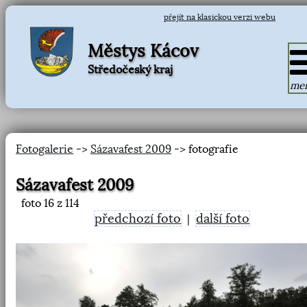
přejít na klasickou verzi webu
Městys Kácov
Středočeský kraj
me
Fotogalerie
->
Sázavafest 2009
-> fotografie
Sázavafest 2009
foto
16
z 114
předchozí foto
další foto
|