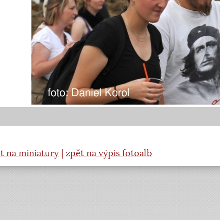
t na miniatury
|
zpět na výpis fotoalb