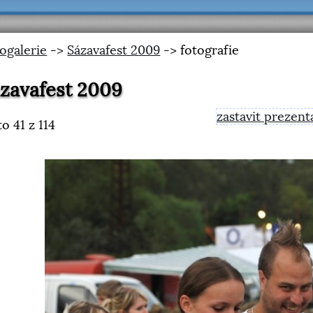
ogalerie
->
Sázavafest 2009
-> fotografie
zavafest 2009
zastavit prezent
to
41
z 114