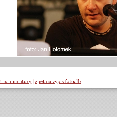
t na miniatury
|
zpět na výpis fotoalb