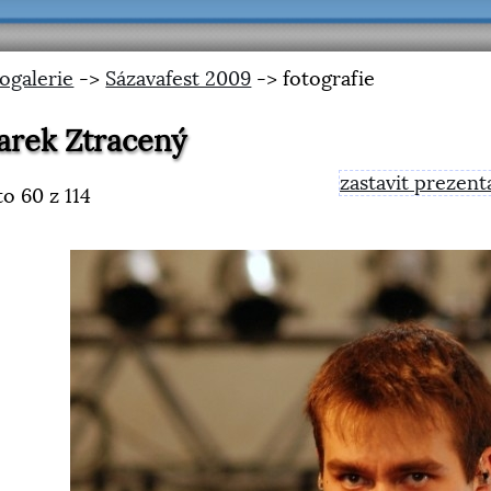
ogalerie
->
Sázavafest 2009
-> fotografie
rek Ztracený
zastavit prezent
to
60
z 114