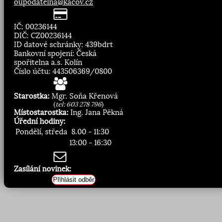
oupodatelna@kacov.cz
IČ: 00236144
DIČ: CZ00236144
ID datové schránky: 439bdrt
Bankovní spojení: Česká
spořitelna a.s. Kolín
Číslo účtu: 443506369/0800
Starostka:
Mgr. Soňa Křenová
(
tel: 603 278 796
)
Místostarostka:
Ing. Jana Pěkná
Úřední hodiny:
Pondělí, středa
8.00 - 11:30
13:00 - 16:30
Zasílání novinek:
Přihlásit odběr