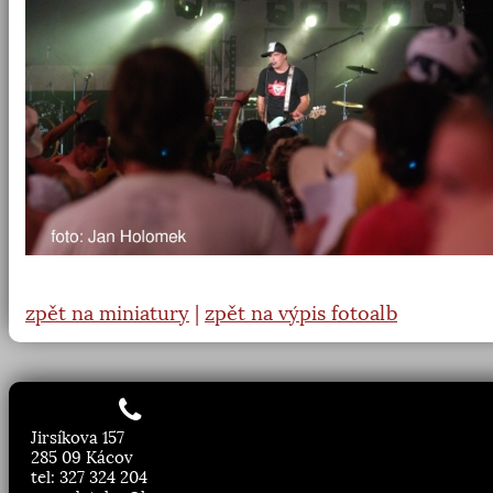
zpět na miniatury
|
zpět na výpis fotoalb
Jirsíkova 157
285 09 Kácov
tel: 327 324 204