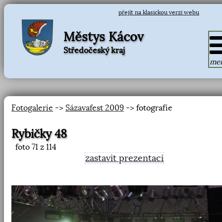
přejít na klasickou verzi webu
Městys Kácov
Středočeský kraj
me
Fotogalerie
->
Sázavafest 2009
-> fotografie
Rybičky 48
foto
71
z 114
zastavit prezentaci