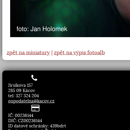
zpět na miniatury
|
zpět na výpis fotoalb
Jirsíkova 157
285 09 Kácov
tel: 327 324 204
oupodatelna@kacov.cz
IČ: 00236144
DIČ: CZ00236144
ID datové schránky: 439bdrt