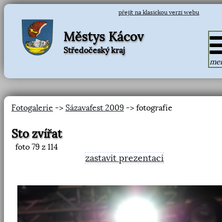
přejít na klasickou verzi webu
Městys Kácov
Středočeský kraj
me
Fotogalerie
->
Sázavafest 2009
-> fotografie
Sto zvířat
foto
79
z 114
zastavit prezentaci