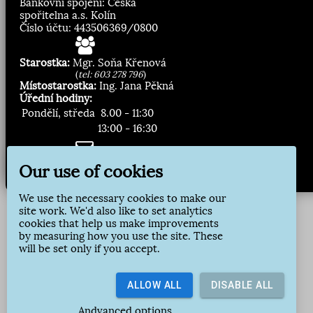
Bankovní spojení: Česká
spořitelna a.s. Kolín
Číslo účtu: 443506369/0800
Starostka:
Mgr. Soňa Křenová
(
tel: 603 278 796
)
Místostarostka:
Ing. Jana Pěkná
Úřední hodiny:
Pondělí, středa
8.00 - 11:30
13:00 - 16:30
Zasílání novinek:
Our use of cookies
Přihlásit odběr
We use the necessary cookies to make our
site work. We'd also like to set analytics
cookies that help us make improvements
by measuring how you use the site. These
will be set only if you accept.
ALLOW ALL
DISABLE ALL
Andvanced options