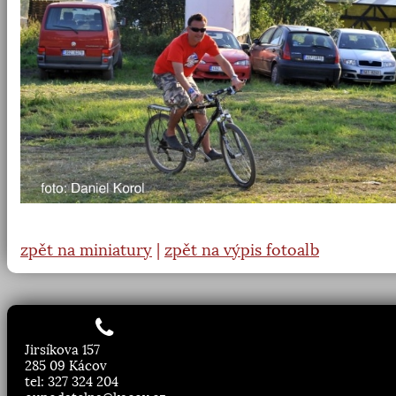
zpět na miniatury
|
zpět na výpis fotoalb
Jirsíkova 157
285 09 Kácov
tel: 327 324 204