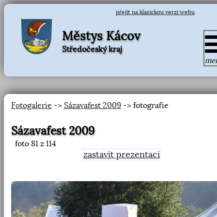
přejít na klasickou verzi webu
Městys Kácov
Středočeský kraj
me
Fotogalerie
->
Sázavafest 2009
-> fotografie
Sázavafest 2009
foto
81
z 114
zastavit prezentaci