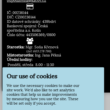
oupodatelna@kacov.cz
IČ: 00236144
DIČ: CZ00236144
ID datové schránky: 439bdrt
Bankovní spojení: Česká
spořitelna a.s. Kolín
Číslo účtu: 443506369/0800
Starostka:
Mgr. Soňa Křenová
(
tel: 603 278 796
)
Místostarostka:
Ing. Jana Pěkná
Úřední hodiny:
Pondělí, středa
8.00 - 11:30
13:00 - 16:30
Our use of cookies
Zasílání novinek:
We use the necessary cookies to make our
Přihlásit odběr
site work. We'd also like to set analytics
cookies that help us make improvements
by measuring how you use the site. These
will be set only if you accept.