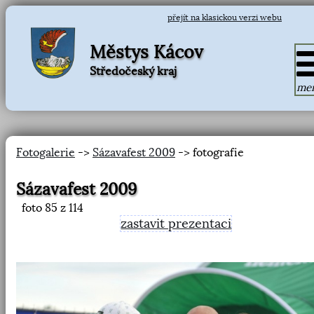
přejít na klasickou verzi webu
Městys Kácov
Středočeský kraj
me
Fotogalerie
->
Sázavafest 2009
-> fotografie
Sázavafest 2009
foto
85
z 114
zastavit prezentaci