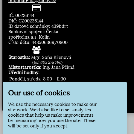
oupodatelna@kacov.cz
IČ: 00236144
DIČ: CZ00236144
ID datové schránky: 439bdrt
Bankovní spojení: Česká
spořitelna a.s. Kolín
Číslo účtu: 443506369/0800
Starostka:
Mgr. Soňa Křenová
(
tel: 603 278 796
)
Místostarostka:
Ing. Jana Pěkná
Úřední hodiny:
Pondělí, středa
8.00 - 11:30
13:00 - 16:30
Our use of cookies
Zasílání novinek:
We use the necessary cookies to make our
Přihlásit odběr
site work. We'd also like to set analytics
cookies that help us make improvements
by measuring how you use the site. These
will be set only if you accept.