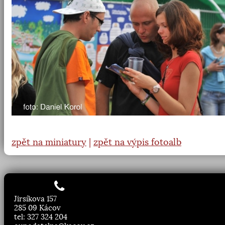
zpět na miniatury
|
zpět na výpis fotoalb
Jirsíkova 157
285 09 Kácov
tel: 327 324 204