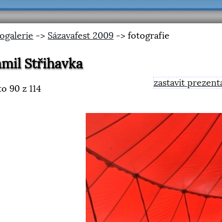
ogalerie
->
Sázavafest 2009
-> fotografie
mil Střihavka
zastavit prezent
to
90
z 114