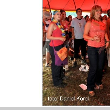
t na miniatury
|
zpět na výpis fotoalb